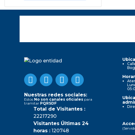
Ubica
Call
Bog
Horar
Aten
Lune
05:
Nuestras redes sociales:
Ubica
Estos
No son canales oficiales
para
admin
tramitar
PQRSDF
Dire
Total de Visitantes :
22217290
Visitantes Últimas 24
Acced
(Servid
horas :
120748