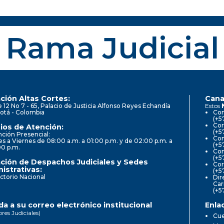
Rama Judicial
ción Altas Cortes:
Cana
e 12 No 7 - 65, Palacio de Justicia Alfonso Reyes Echandía
Estos
otá - Colombia
Con
(+5
Cor
ios de Atención:
(+5
ción Presencial:
Con
s a Viernes de 08:00 a.m. a 01:00 p.m. y de 02:00 p.m. a
(+5
00 p.m.
Com
(+5
ción de Despachos Judiciales y Sedes
Cor
istrativas:
(+5
ctorio Nacional
Dir
Car
(+5
a a su correo electrónico institucional
Enla
ores Judiciales)
Cue