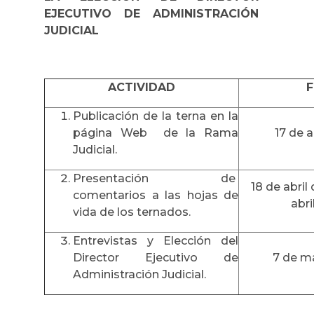
EJECUTIVO DE ADMINISTRACIÓN
JUDICIAL
ACTIVIDAD
Publicación de la terna en la
página Web de la Rama
17 de a
Judicial.
Presentación de
18 de abril
comentarios a las hojas de
abri
vida de los ternados.
Entrevistas y Elección del
Director Ejecutivo de
7 de m
Administración Judicial.