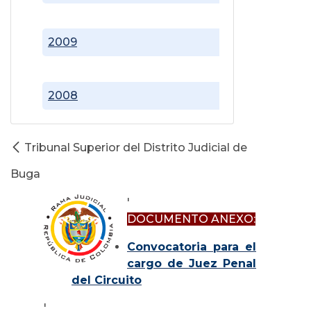
2009
2008
Tribunal Superior del Distrito Judicial de
Buga
'
DOCUMENTO ANEXO:
Convocatoria para el
cargo de Juez Penal
del Circuito
'