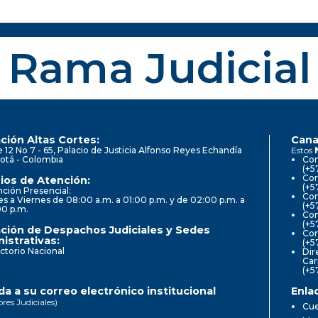
Rama Judicial
ción Altas Cortes:
Cana
e 12 No 7 - 65, Palacio de Justicia Alfonso Reyes Echandía
Estos
otá - Colombia
Con
(+5
Cor
ios de Atención:
(+5
ción Presencial:
Con
s a Viernes de 08:00 a.m. a 01:00 p.m. y de 02:00 p.m. a
(+5
00 p.m.
Com
(+5
ción de Despachos Judiciales y Sedes
Cor
istrativas:
(+5
ctorio Nacional
Dir
Car
(+5
a a su correo electrónico institucional
Enla
ores Judiciales)
Cue