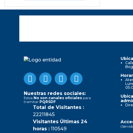
Ubica
Call
Bog
Horar
Aten
Lune
05:
Nuestras redes sociales:
Ubica
Estos
No son canales oficiales
para
admin
tramitar
PQRSDF
Dire
Total de Visitantes :
22211845
Visitantes Últimas 24
Acced
(Servid
horas :
110549