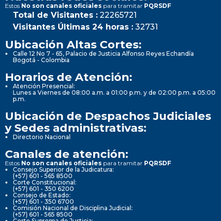
Estos
No son canales oficiales
para tramitar
PQRSDF
Total de Visitantes :
22265721
Visitantes Últimas 24 horas :
32731
Ubicación Altas Cortes:
Calle 12 No 7 - 65, Palacio de Justicia Alfonso Reyes Echandía
Bogotá - Colombia
Horarios de Atención:
Atención Presencial:
Lunes a Viernes de 08:00 a.m. a 01:00 p.m. y de 02:00 p.m. a 05:00
p.m.
Ubicación de Despachos Judiciales
y Sedes administrativas:
Directorio Nacional
Canales de atención:
Estos
No son canales oficiales
para tramitar
PQRSDF
Consejo Superior de la Judicatura:
(+57) 601 - 565 8500
Corte Constitucional:
(+57) 601 - 350 6200
Consejo de Estado:
(+57) 601 - 350 6700
Comisión Nacional de Disciplina Judicial:
(+57) 601 - 565 8500
Corte Suprema de Justicia: