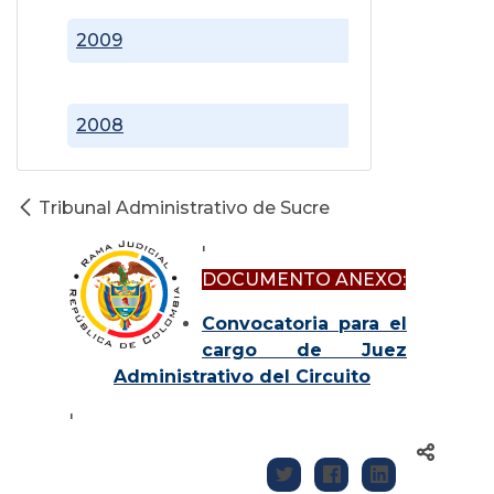
2009
2008
Tribunal Administrativo de Sucre
'
DOCUMENTO ANEXO:
Convocatoria para el
cargo de Juez
Administrativo del Circuito
'