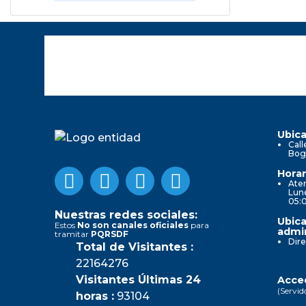
Ubica
Call
Bog
Horar
Aten
Lune
05:
Nuestras redes sociales:
Ubica
Estos
No son canales oficiales
para
admin
tramitar
PQRSDF
Dire
Total de Visitantes :
22164276
Visitantes Últimas 24
Acced
(Servid
horas :
93104