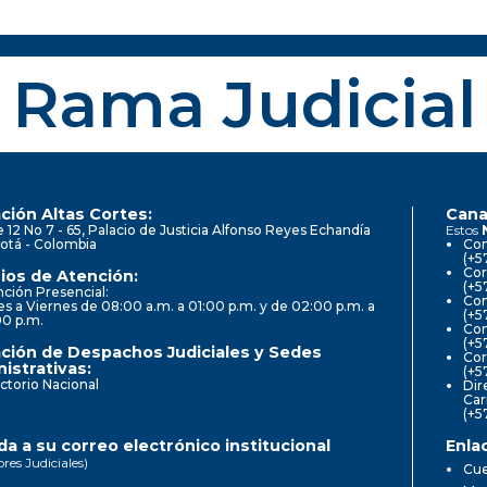
Rama Judicial
ción Altas Cortes:
Cana
e 12 No 7 - 65, Palacio de Justicia Alfonso Reyes Echandía
Estos
otá - Colombia
Con
(+5
Cor
ios de Atención:
(+5
ción Presencial:
Con
s a Viernes de 08:00 a.m. a 01:00 p.m. y de 02:00 p.m. a
(+5
00 p.m.
Com
(+5
ción de Despachos Judiciales y Sedes
Cor
istrativas:
(+5
ctorio Nacional
Dir
Car
(+5
a a su correo electrónico institucional
Enla
ores Judiciales)
Cue