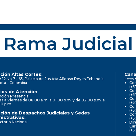
Rama Judicial
ción Altas Cortes:
Cana
e 12 No 7 - 65, Palacio de Justicia Alfonso Reyes Echandía
Estos
otá - Colombia
Con
(+5
Cor
ios de Atención:
(+5
ción Presencial:
Con
s a Viernes de 08:00 a.m. a 01:00 p.m. y de 02:00 p.m. a
(+5
00 p.m.
Com
(+5
ción de Despachos Judiciales y Sedes
Cor
istrativas:
(+5
ctorio Nacional
Dir
Car
(+5