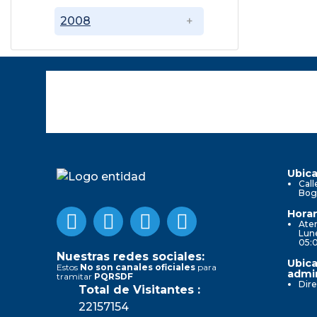
2008
Ubica
Call
Bog
Horar
Aten
Lune
05:
Nuestras redes sociales:
Ubica
Estos
No son canales oficiales
para
admin
tramitar
PQRSDF
Dire
Total de Visitantes :
22157154