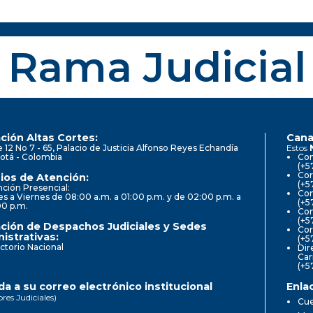
Rama Judicial
ción Altas Cortes:
Cana
e 12 No 7 - 65, Palacio de Justicia Alfonso Reyes Echandía
Estos
otá - Colombia
Con
(+5
Cor
ios de Atención:
(+5
ción Presencial:
Con
s a Viernes de 08:00 a.m. a 01:00 p.m. y de 02:00 p.m. a
(+5
00 p.m.
Com
(+5
ción de Despachos Judiciales y Sedes
Cor
istrativas:
(+5
ctorio Nacional
Dir
Car
(+5
a a su correo electrónico institucional
Enla
ores Judiciales)
Cue