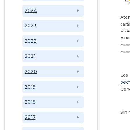
2024
Aten
cará
2023
PSAA
para
2022
cuen
cuen
2021
2020
Los 
sec
2019
Gene
2018
Sin 
2017