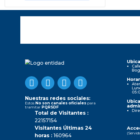
Ubica
Call
Bog
Horar
Aten
Lune
05:
Nuestras redes sociales:
Ubica
Estos
No son canales oficiales
para
admin
tramitar
PQRSDF
Dire
Total de Visitantes :
22157154
Visitantes Últimas 24
Acced
(Servid
horas :
160964