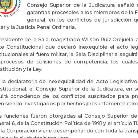
Consejo Superior de la Judicatura señaló
garantías procesales a los miembros de la F
general, en los conflictos de jurisdicción 
tar y la Justicia Penal Ordinaria.
residente de la Sala, magistrado Wilson Ruiz Orejuela, 
te Constitucional que declaró inexequible el acto leg
itucionales al fuero militar, la Sala Disciplinaria segui
 procesos de colisiones de competencia, los cuale
titución y la Ley.
la declaratoria de inexequibilidad del Acto Legislativ
titucional, el Consejo Superior de la Judicatura, en su
uirá conociendo de los conflictos suscitados para pro
én siendo investigados por hechos presuntamente cometi
s funciones fueron otorgadas al Consejo Superior de l
ral 6, de la Constitución Política de 1991 y el artículo 
 la Corporación viene desempeñando con toda la transp