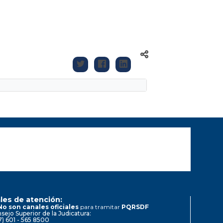
les de atención:
No son canales oficiales
para tramitar
PQRSDF
sejo Superior de la Judicatura:
7) 601 - 565 8500