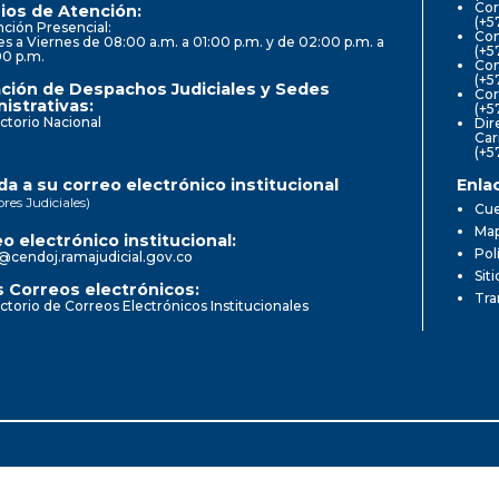
Cor
ios de Atención:
(+5
ción Presencial:
Con
s a Viernes de 08:00 a.m. a 01:00 p.m. y de 02:00 p.m. a
(+5
00 p.m.
Com
(+5
ción de Despachos Judiciales y Sedes
Cor
istrativas:
(+5
ctorio Nacional
Dir
Car
(+5
a a su correo electrónico institucional
Enla
ores Judiciales)
Cue
Map
o electrónico institucional:
Pol
@cendoj.ramajudicial.gov.co
Sit
 Correos electrónicos:
Tra
ctorio de Correos Electrónicos Institucionales