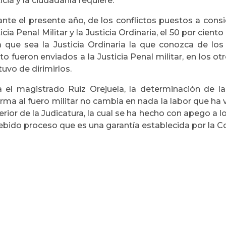
icia y la ciudadanía requiere.
nte el presente año, de los conflictos puestos a consid
icia Penal Militar y la Justicia Ordinaria, el 50 por cie
a que sea la Justicia Ordinaria la que conozca de los
to fueron enviados a la Justicia Penal militar, en los ot
uvo de dirimirlos.
a el magistrado Ruiz Orejuela, la determinación de la
orma al fuero militar no cambia en nada la labor que 
rior de la Judicatura, la cual se ha hecho con apego a 
ebido proceso que es una garantía establecida por la Co