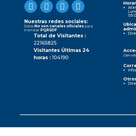
Horar
Aten
Lune
05:
Nuestras redes sociales:
Ubica
Estos
No son canales oficiales
para
admin
tramitar
PQRSDF
Dire
Total de Visitantes :
22165825
Visitantes Últimas 24
Acced
(Servid
horas :
104190
Corre
info
Otros
Dire