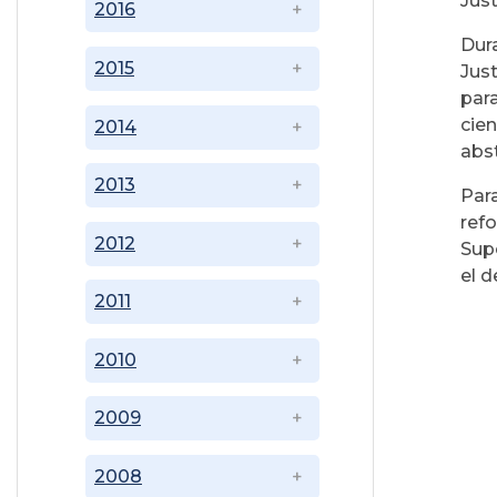
Just
2016
Dura
2015
Just
par
cien
2014
abst
2013
Par
ref
2012
Supe
el d
2011
2010
2009
2008