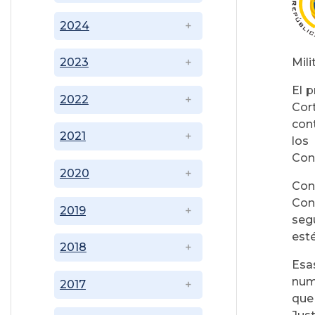
2024
Mili
2023
El p
2022
Cor
cont
2021
los
Cons
2020
Con 
Cons
2019
seg
est
2018
Esa
nume
2017
que