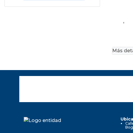
'
Más deta
Ubica
Call
Bog