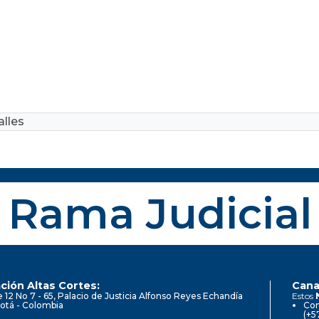
lles
Rama Judicial
ción Altas Cortes:
Cana
e 12 No 7 - 65, Palacio de Justicia Alfonso Reyes Echandía
Estos
otá - Colombia
Con
(+5