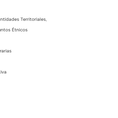
ntidades Territoriales,
untos Étnicos
rarias
tiva