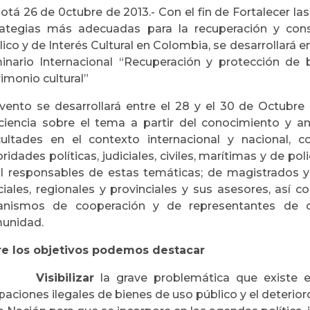
tá 26 de 0ctubre de 2013.- Con el fin de Fortalecer las p
rategias más adecuadas para la recuperación y con
ico y de Interés Cultural en Colombia, se desarrollará 
inario Internacional “Recuperación y protección de 
imonio cultural”
evento se desarrollará entre el 28 y el 30 de Octubre
ciencia sobre el tema a partir del conocimiento y aná
icultades en el contexto internacional y nacional, c
ridades políticas, judiciales, civiles, marítimas y de poli
al responsables de estas temáticas; de magistrados y
iciales, regionales y provinciales y sus asesores, así
anismos de cooperación y de representantes de or
unidad.
re los objetivos podemos destacar
·
Visibilizar
la grave problemática que existe e
aciones ilegales de bienes de uso público y el deterior