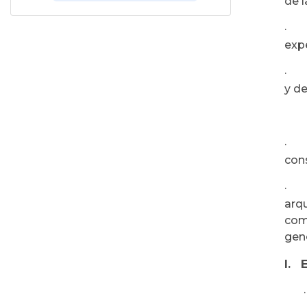
de l
expe
y de
cons
arqu
com
gene
I. 