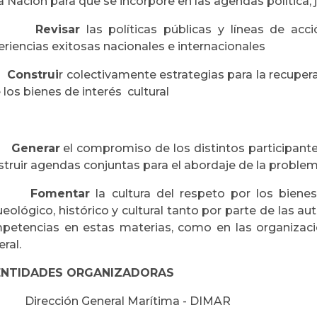
a Nación para que se incorpore en las agendas política, ju
·
Revisar
las políticas públicas y líneas de acc
riencias exitosas nacionales e internacionales
·
Construi
r colectivamente estrategias para la recuper
 los bienes de interés cultural
·
Generar
el compromiso de los distintos participante
truir agendas conjuntas para el abordaje de la problem
·
Fomentar
la cultura del respeto por los biene
eológico, histórico y cultural tanto por parte de las a
petencias en estas materias, como en las organizaci
ral.
ENTIDADES ORGANIZADORAS
· Dirección General Marítima - DIMAR