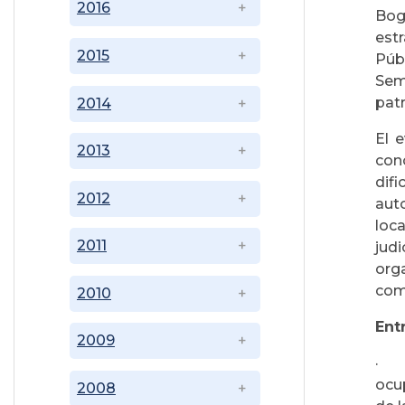
2016
Bogo
est
2015
Públ
Sem
patr
2014
El 
2013
con
dif
2012
auto
loc
2011
jud
org
com
2010
Ent
2009
ocup
2008