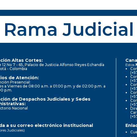
Rama Judicial
ción Altas Cortes:
Cana
e 12 No 7 - 65, Palacio de Justicia Alfonso Reyes Echandía
Estos
otá - Colombia
Con
(+5
Cor
ios de Atención:
(+5
ción Presencial:
Con
s a Viernes de 08:00 a.m. a 01:00 p.m. y de 02:00 p.m. a
(+5
00 p.m.
Com
(+5
ción de Despachos Judiciales y Sedes
Cor
istrativas:
(+5
ctorio Nacional
Dir
Car
(+5
a a su correo electrónico institucional
Enla
ores Judiciales)
Cue