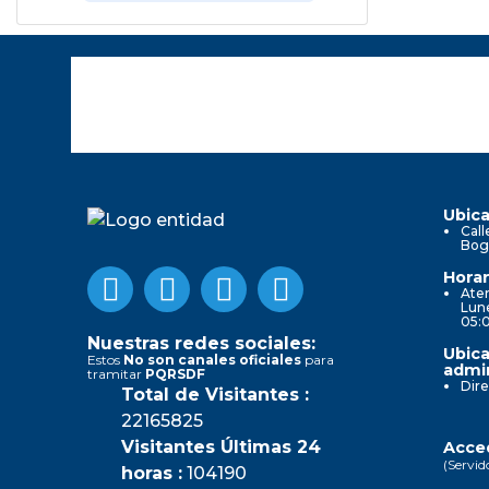
Ubica
Call
Bog
Horar
Aten
Lune
05:
Nuestras redes sociales:
Ubica
Estos
No son canales oficiales
para
admin
tramitar
PQRSDF
Dire
Total de Visitantes :
22165825
Visitantes Últimas 24
Acced
(Servid
horas :
104190