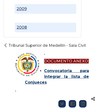
2009
2008
Tribunal Superior de Medellín - Sala Civil
'
DOCUMENTO ANEXO:
Convocatoria para
integrar la lista de
Conjueces
'