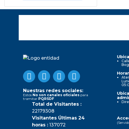
Ubica
Call
Bog
Horar
Aten
Lune
05:
Nuestras redes sociales:
Ubica
Estos
No son canales oficiales
para
admin
tramitar
PQRSDF
Dire
Total de Visitantes :
22179308
Visitantes Últimas 24
Acced
(Servid
horas :
137072