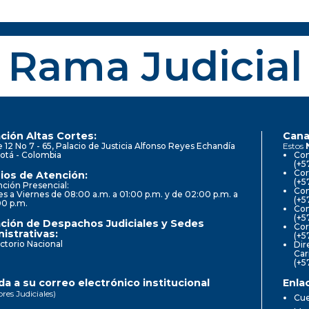
Rama Judicial
ción Altas Cortes:
Cana
e 12 No 7 - 65, Palacio de Justicia Alfonso Reyes Echandía
Estos
otá - Colombia
Con
(+5
Cor
ios de Atención:
(+5
ción Presencial:
Con
s a Viernes de 08:00 a.m. a 01:00 p.m. y de 02:00 p.m. a
(+5
00 p.m.
Com
(+5
ción de Despachos Judiciales y Sedes
Cor
istrativas:
(+5
ctorio Nacional
Dir
Car
(+5
a a su correo electrónico institucional
Enla
ores Judiciales)
Cue