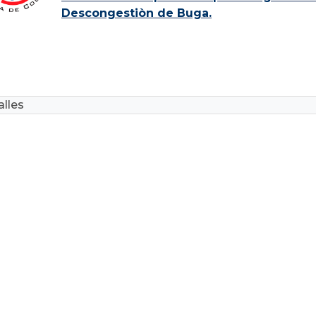
Descongestiòn de Buga.
lles