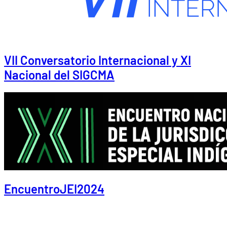
VII Conversatorio Internacional y XI
Nacional del SIGCMA
EncuentroJEI2024