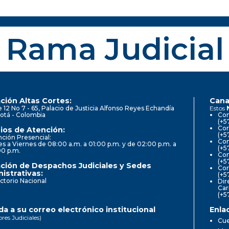
Rama Judicial
ción Altas Cortes:
Cana
e 12 No 7 - 65, Palacio de Justicia Alfonso Reyes Echandía
Estos
otá - Colombia
Con
(+5
Cor
ios de Atención:
(+5
ción Presencial:
Con
s a Viernes de 08:00 a.m. a 01:00 p.m. y de 02:00 p.m. a
(+5
00 p.m.
Com
(+5
ción de Despachos Judiciales y Sedes
Cor
istrativas:
(+5
ctorio Nacional
Dir
Car
(+5
a a su correo electrónico institucional
Enla
ores Judiciales)
Cue