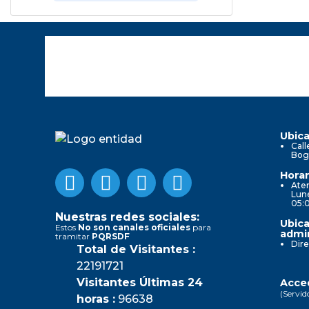
Ubica
Call
Bog
Horar
Aten
Lune
05:
Nuestras redes sociales:
Ubica
Estos
No son canales oficiales
para
admin
tramitar
PQRSDF
Dire
Total de Visitantes :
22191721
Visitantes Últimas 24
Acced
(Servid
horas :
96638