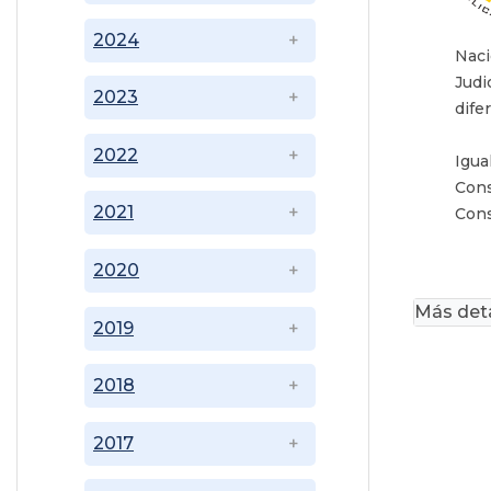
2024
Naci
Judi
2023
dife
2022
Igua
Cons
2021
Cons
2020
Más deta
2019
2018
2017