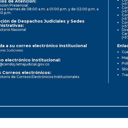
Cor
ios de Atención:
(+5
ción Presencial:
Con
s a Viernes de 08:00 a.m. a 01:00 p.m. y de 02:00 p.m. a
(+5
00 p.m.
Com
(+5
ción de Despachos Judiciales y Sedes
Cor
istrativas:
(+5
ctorio Nacional
Dir
Car
(+5
a a su correo electrónico institucional
Enla
ores Judiciales)
Cue
Map
o electrónico institucional:
Pol
@cendoj.ramajudicial.gov.co
Sit
 Correos electrónicos:
Tra
ctorio de Correos Electrónicos Institucionales