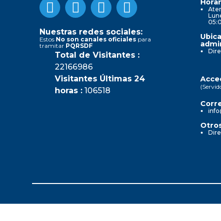
Horar
Aten
Lune
05:
Nuestras redes sociales:
Ubica
Estos
No son canales oficiales
para
admin
tramitar
PQRSDF
Dire
Total de Visitantes :
22166986
Visitantes Últimas 24
Acced
(Servid
horas :
106518
Corre
info
Otros
Dire