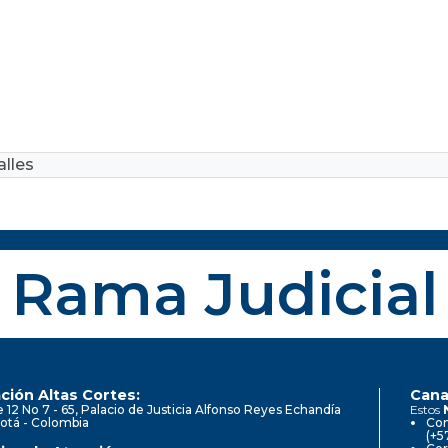
lles
Rama Judicial
ción Altas Cortes:
Cana
e 12 No 7 - 65, Palacio de Justicia Alfonso Reyes Echandía
Estos
otá - Colombia
Con
(+5