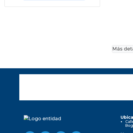
Más deta
Ubica
Call
Bog