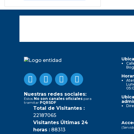
Ubica
Call
Bog
Horar
Aten
Lune
05:
Nuestras redes sociales:
Ubica
Estos
No son canales oficiales
para
admin
tramitar
PQRSDF
Dire
Total de Visitantes :
22187065
Visitantes Últimas 24
Acced
(Servid
horas :
88313