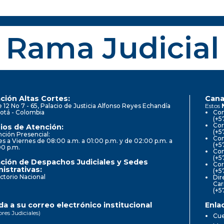
Rama Judicial
ción Altas Cortes:
Cana
e 12 No 7 - 65, Palacio de Justicia Alfonso Reyes Echandía
Estos
otá - Colombia
Con
(+5
Cor
ios de Atención:
(+5
ción Presencial:
Con
s a Viernes de 08:00 a.m. a 01:00 p.m. y de 02:00 p.m. a
(+5
00 p.m.
Com
(+5
ción de Despachos Judiciales y Sedes
Cor
istrativas:
(+5
ctorio Nacional
Dir
Car
(+5
a a su correo electrónico institucional
Enla
ores Judiciales)
Cue