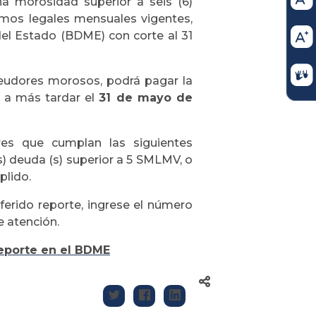
a morosidad superior a seis (6)
imos legales mensuales vigentes,
el Estado (BDME) con corte al 31
 deudores morosos, podrá pagar la
o a más tardar el
31 de mayo de
es que cumplan las siguientes
s) deuda (s) superior a 5 SMLMV, o
plido.
eferido reporte, ingrese el número
e atención.
reporte en el BDME