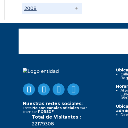
2008
Ubica
Call
Bog
Horar
Aten
Lune
05:
Nuestras redes sociales:
Ubica
Estos
No son canales oficiales
para
admin
tramitar
PQRSDF
Dire
Total de Visitantes :
22179308