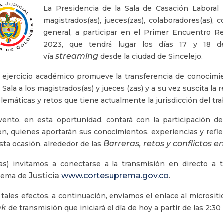
La Presidencia de la Sala de Casación Laboral l
magistrados(as), jueces(zas), colaboradores(as)
general, a participar en el Primer Encuentro Re
2023, que tendrá lugar los días 17 y 18 
streaming
vía
desde la ciudad de Sincelejo.
 ejercicio académico promueve la transferencia de conocimien
a Sala a los magistrados(as) y jueces (zas) y a su vez suscita la 
lemáticas y retos que tiene actualmente la jurisdicción del trab
vento, en esta oportunidad, contará con la participación de
ón, quienes aportarán sus conocimientos, experiencias y refle
Barreras, retos y conflictos en
sta ocasión, alrededor de las
as) invitamos a conectarse a la transmisión en directo a 
Justicia
www.cortesuprema.gov.co
rema de
.
 tales efectos, a continuación, enviamos el enlace al microsi
ink
de transmisión que iniciará el día de hoy a partir de las 2:30