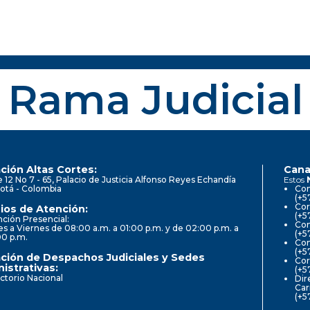
Rama Judicial
ción Altas Cortes:
Cana
e 12 No 7 - 65, Palacio de Justicia Alfonso Reyes Echandía
Estos
otá - Colombia
Con
(+5
Cor
ios de Atención:
(+5
ción Presencial:
Con
s a Viernes de 08:00 a.m. a 01:00 p.m. y de 02:00 p.m. a
(+5
00 p.m.
Com
(+5
ción de Despachos Judiciales y Sedes
Cor
istrativas:
(+5
ctorio Nacional
Dir
Car
(+5