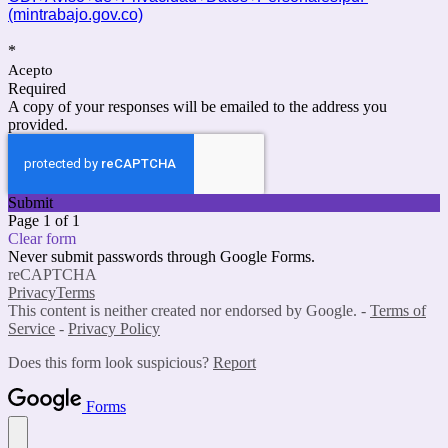
(mintrabajo.gov.co)
*
Acepto
Required
A copy of your responses will be emailed to the address you
provided.
Submit
Page 1 of 1
Clear form
Never submit passwords through Google Forms.
reCAPTCHA
Privacy
Terms
This content is neither created nor endorsed by Google. -
Terms of
Service
-
Privacy Policy
Does this form look suspicious?
Report
Forms