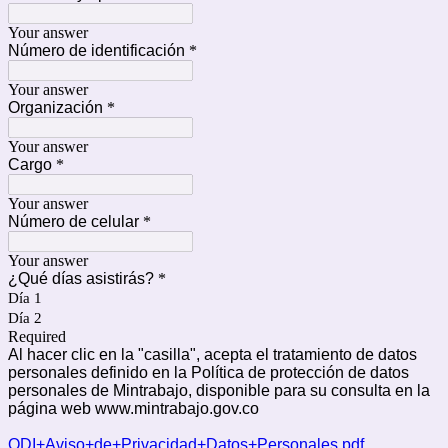
Your answer
Número de identificación
*
Your answer
Organización
*
Your answer
Cargo
*
Your answer
Número de celular
*
Your answer
¿Qué días asistirás?
*
Día 1
Día 2
Required
Al hacer clic en la "casilla", acepta el tratamiento 
de
 datos 
personales 
de
finido en la Política 
de
 protección 
de
 datos 
personales 
de
 Mintrabajo, disponible para su consulta en la 
página web www.mintrabajo.gov.co
ODI+Aviso+de+Privacidad+Datos+Personales.pdf 