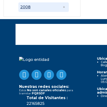
2008
Ubica
Call
Bog
Horar
Aten
Lune
05:
Nuestras redes sociales:
Ubica
Estos
No son canales oficiales
para
admin
tramitar
PQRSDF
Dire
Total de Visitantes :
22165825