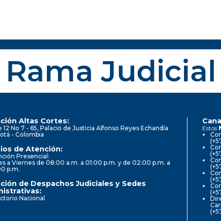
Rama Judicial
ción Altas Cortes:
Cana
e 12 No 7 - 65, Palacio de Justicia Alfonso Reyes Echandía
Estos
otá - Colombia
Con
(+5
Cor
ios de Atención:
(+5
ción Presencial:
Con
s a Viernes de 08:00 a.m. a 01:00 p.m. y de 02:00 p.m. a
(+5
00 p.m.
Com
(+5
ción de Despachos Judiciales y Sedes
Cor
istrativas:
(+5
ctorio Nacional
Dir
Car
(+5