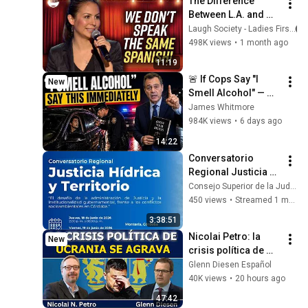
The Difference 
@bjornbrenton
Between L.A. and 
Florida Latinos | 
Laugh Society - Ladies First
Anjelah Johnson
498K views
•
1 month ago
11:19
🚨 If Cops Say "I 
New
Smell Alcohol" — 
Say THIS 
James Whitmore
Immediately (It's a 
984K views
•
6 days ago
Trap)
14:22
Conversatorio 
Regional Justicia 
Hídrica y Territorio
Consejo Superior de la Judicatura
450 views
•
Streamed 1 month ago
3:38:51
Nicolai Petro: la 
New
crisis política de 
Ucrania se agrava
Glenn Diesen Español
40K views
•
20 hours ago
47:42