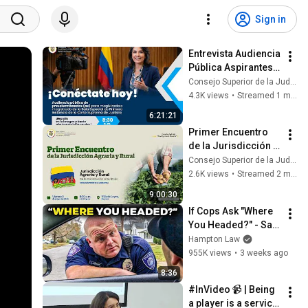
Sign in
Entrevista Audiencia 
Pública Aspirantes 
Sala Especial de 
Consejo Superior de la Judicatura
Primera Instancia 
4.3K views
•
Streamed 1 month ago
Corte Suprema de 
6:21:21
Justicia
Primer Encuentro 
de la Jurisdicción 
Agraria y Rural: 'De 
Consejo Superior de la Judicatura
la Constitución al 
2.6K views
•
Streamed 2 months ago
territorio'
9:00:30
If Cops Ask "Where 
You Headed?" - Say 
THIS (Simple 
Hampton Law
Phrase)
955K views
•
3 weeks ago
8:36
#InVideo 📹 | Being 
a player is a service 