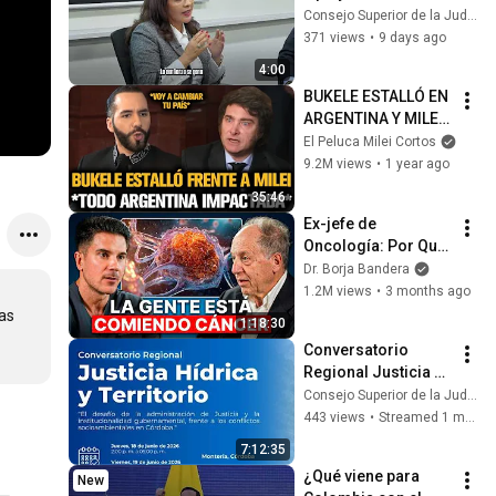
vocation 👩🏻‍⚖️👨🏽‍⚖️
Consejo Superior de la Judicatura
371 views
•
9 days ago
4:00
BUKELE ESTALLÓ EN 
ARGENTINA Y MILEI 
QUEDÓ IMPACTADO
El Peluca Milei Cortos
9.2M views
•
1 year ago
35:46
Ex-jefe de 
Oncología: Por Qué 
España Tiene Tantos 
Dr. Borja Bandera
Casos de Cáncer (la 
1.2M views
•
3 months ago
respuesta, en tu 
as 
1:18:30
plato)
Conversatorio 
Regional Justicia 
Hídrica y Territorio
Consejo Superior de la Judicatura
443 views
•
Streamed 1 month ago
7:12:35
¿Qué viene para 
New