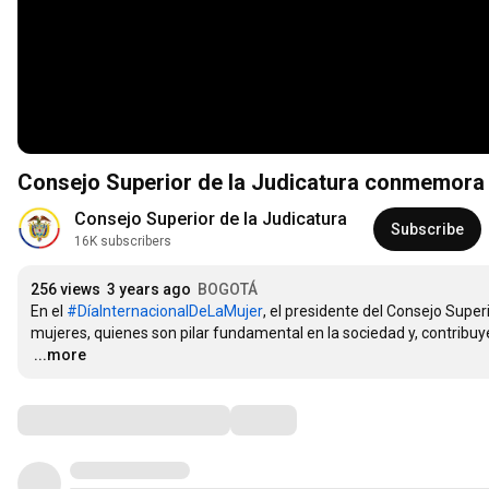
Consejo Superior de la Judicatura conmemora
Consejo Superior de la Judicatura
Subscribe
16K subscribers
256 views
3 years ago
BOGOTÁ
En el 
#DíaInternacionalDeLaMujer
, el presidente del Consejo Super
…
...more
Comments