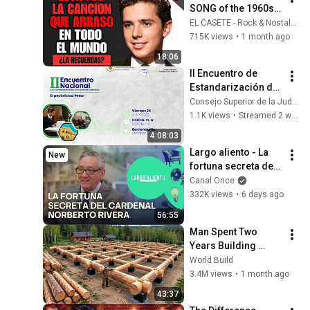
SONG of the 1960s | 
SPANISH CLASSICS
EL CASETE - Rock & Nostalgia
715K views
•
1 month ago
18:06
II Encuentro de 
Estandarización de 
Providencias 
Consejo Superior de la Judicatura
Judiciales - 
1.1K views
•
Streamed 2 weeks ago
Especialidad Penal
4:08:03
Largo aliento - La 
New
fortuna secreta del 
Cardenal Norberto 
Canal Once
Rivera (01/08/2026)
332K views
•
6 days ago
56:55
Man Spent Two 
Years Building 
HUGE Wooden 
World Build
House for his 
3.4M views
•
1 month ago
Family | Start to 
43:37
Finish by 