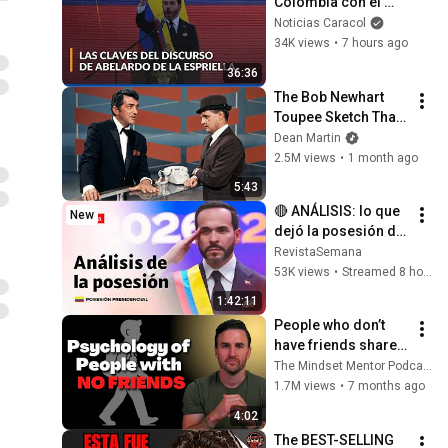
Colombia con el 
gobierno de 
Noticias Caracol
Abelardo de la 
34K views
•
7 hours ago
Espriella? Los 
36:36
mensajes de su 
The Bob Newhart 
posesión
Toupee Sketch That 
Broke Dean Martin
Dean Martin
2.5M views
•
1 month ago
5:43
🔴 ANÁLISIS: lo que 
New
dejó la posesión de 
Abelardo De La 
RevistaSemana
Espriella en Cali
53K views
•
Streamed 8 hours ago
1:42:11
People who don’t 
have friends share 
these five 
The Mindset Mentor Podcast
personality traits
1.7M views
•
7 months ago
4:02
The BEST-SELLING 