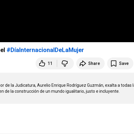
 el
#DíaInternacionalDeLaMujer
11
Share
Save
ior de la Judicatura, Aurelio Enrique Rodríguez Guzmán, exalta a todas l