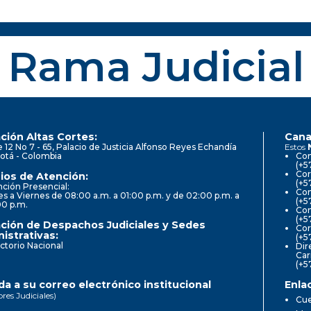
Rama Judicial
ción Altas Cortes:
Cana
e 12 No 7 - 65, Palacio de Justicia Alfonso Reyes Echandía
Estos
otá - Colombia
Con
(+5
Cor
ios de Atención:
(+5
ción Presencial:
Con
s a Viernes de 08:00 a.m. a 01:00 p.m. y de 02:00 p.m. a
(+5
00 p.m.
Com
(+5
ción de Despachos Judiciales y Sedes
Cor
istrativas:
(+5
ctorio Nacional
Dir
Car
(+5
a a su correo electrónico institucional
Enla
ores Judiciales)
Cue