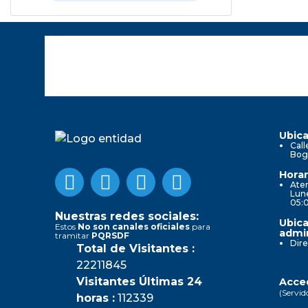
Ubica
Call
Bog
Horar
Aten
Lune
05:
Nuestras redes sociales:
Ubica
Estos
No son canales oficiales
para
admin
tramitar
PQRSDF
Dire
Total de Visitantes :
22211845
Visitantes Últimas 24
Acced
(Servid
horas :
112339