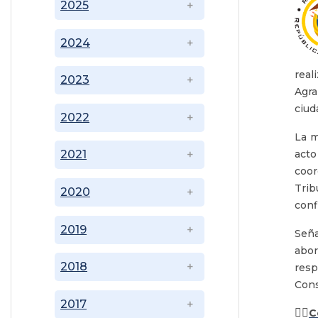
2025
2024
real
2023
Agra
ciud
2022
La m
acto
2021
coor
Trib
2020
confl
2019
Seña
abor
2018
resp
Cons
2017
👉🏽
C