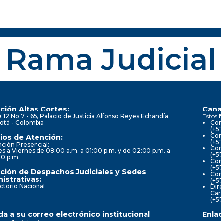
Rama Judicial
ción Altas Cortes:
Cana
e 12 No 7 - 65, Palacio de Justicia Alfonso Reyes Echandía
Estos
otá - Colombia
Con
(+5
Cor
ios de Atención:
(+5
ción Presencial:
Con
s a Viernes de 08:00 a.m. a 01:00 p.m. y de 02:00 p.m. a
(+5
00 p.m.
Com
(+5
ción de Despachos Judiciales y Sedes
Cor
istrativas:
(+5
ctorio Nacional
Dir
Car
(+5
a a su correo electrónico institucional
Enla