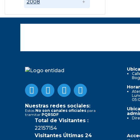
2008
Ubica
Call
Bog
Horar
Aten
Lune
05:
Nuestras redes sociales:
Ubica
Estos
No son canales oficiales
para
admin
tramitar
PQRSDF
Dire
Total de Visitantes :
22157154
Visitantes Últimas 24
Acced