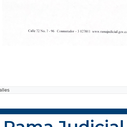
lles
Rama Judicial