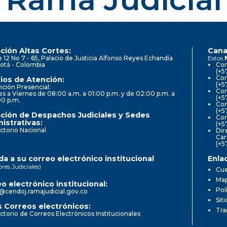
ción Altas Cortes:
Cana
e 12 No 7 - 65, Palacio de Justicia Alfonso Reyes Echandía
Estos
otá - Colombia
Con
(+5
Cor
ios de Atención:
(+5
ción Presencial:
Con
s a Viernes de 08:00 a.m. a 01:00 p.m. y de 02:00 p.m. a
(+5
00 p.m.
Com
(+5
ción de Despachos Judiciales y Sedes
Cor
istrativas:
(+5
ctorio Nacional
Dir
Car
(+5
a a su correo electrónico institucional
Enla
ores Judiciales)
Cue
Map
o electrónico institucional:
Pol
@cendoj.ramajudicial.gov.co
Sit
 Correos electrónicos:
Tra
ctorio de Correos Electrónicos Institucionales