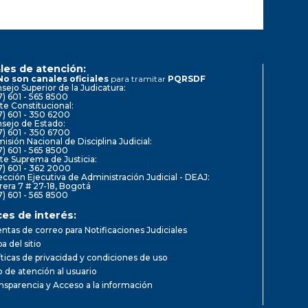
les de atención:
No son canales oficiales
para tramitar
PQRSDF
sejo Superior de la Judicatura:
7) 601 - 565 8500
te Constitucional:
7) 601 - 350 6200
sejo de Estado:
7) 601 - 350 6700
isión Nacional de Disciplina Judicial:
7) 601 - 565 8500
te Suprema de Justicia:
7) 601 - 362 2000
ección Ejecutiva de Administración Judicial - DEAJ:
rera 7 # 27-18, Bogotá
7) 601 - 565 8500
ces de interés:
ntas de correo para Notificaciones Judiciales
a del sitio
íticas de privacidad y condiciones de uso
io de atención al usuario
nsparencia y Acceso a la información