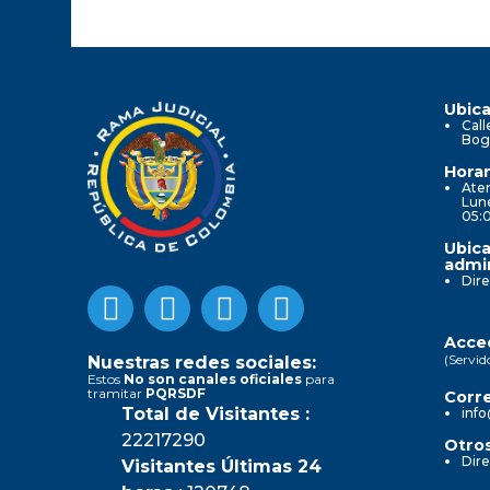
Ubica
Call
Bog
Horar
Aten
Lune
05:
Ubica
admin
Dire
Acced
(Servid
Nuestras redes sociales:
Estos
No son canales oficiales
para
tramitar
PQRSDF
Corre
Total de Visitantes :
info
22217290
Otros
Dire
Visitantes Últimas 24