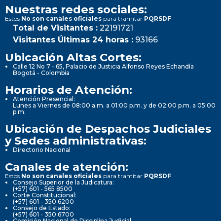
Nuestras redes sociales:
Estos
No son canales oficiales
para tramitar
PQRSDF
Total de Visitantes :
22191721
Visitantes Últimas 24 horas :
93166
Ubicación Altas Cortes:
Calle 12 No 7 - 65, Palacio de Justicia Alfonso Reyes Echandía
Bogotá - Colombia
Horarios de Atención:
Atención Presencial:
Lunes a Viernes de 08:00 a.m. a 01:00 p.m. y de 02:00 p.m. a 05:00
p.m.
Ubicación de Despachos Judiciales
y Sedes administrativas:
Directorio Nacional
Canales de atención:
Estos
No son canales oficiales
para tramitar
PQRSDF
Consejo Superior de la Judicatura:
(+57) 601 - 565 8500
Corte Constitucional:
(+57) 601 - 350 6200
Consejo de Estado:
(+57) 601 - 350 6700
Comisión Nacional de Disciplina Judicial: