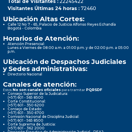
Total de Visitantes :
22245422
Visitantes Últimas 24 horas :
72460
Ubicación Altas Cortes:
Calle 12 No 7 - 65, Palacio de Justicia Alfonso Reyes Echandía
Bogotá - Colombia
Horarios de Atención:
Atención Presencial:
Lunes a Viernes de 08:00 a.m. a 01:00 p.m. y de 02:00 p.m. a 05:00
p.m.
Ubicación de Despachos Judiciales
y Sedes administrativas:
Directorio Nacional
Canales de atención:
Estos
No son canales oficiales
para tramitar
PQRSDF
Consejo Superior de la Judicatura:
(+57) 601 - 565 8500
Corte Constitucional:
(+57) 601 - 350 6200
Consejo de Estado:
(+57) 601 - 350 6700
Comisión Nacional de Disciplina Judicial:
(+57) 601 - 565 8500
Corte Suprema de Justicia:
(+57) 601 - 362 2000
Dirección Ejecutiva de Administración Judicial - DEAJ: