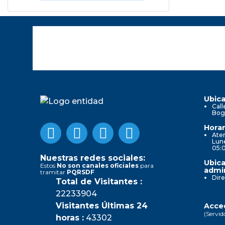
Ubica
Call
Bog
Horar
Aten
Lune
05:
Nuestras redes sociales:
Ubica
Estos
No son canales oficiales
para
admin
tramitar
PQRSDF
Dire
Total de Visitantes :
22233904
Visitantes Últimas 24
Acced
(Servid
horas :
43302