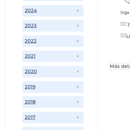
2024
Siga
👉🏽
2023
👉🏽
L
2022
2021
Más deta
2020
2019
2018
2017