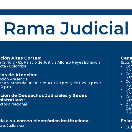
Rama Judicial
ción Altas Cortes:
Cana
e 12 No 7 - 65, Palacio de Justicia Alfonso Reyes Echandía
Estos
otá - Colombia
Con
(+5
Cor
ios de Atención:
(+5
ción Presencial:
Con
s a Viernes de 08:00 a.m. a 01:00 p.m. y de 02:00 p.m. a
(+5
00 p.m.
Com
(+5
ción de Despachos Judiciales y Sedes
Cor
istrativas:
(+5
ctorio Nacional
Dir
Car
(+5
a a su correo electrónico institucional
Enla
ores Judiciales)
Cue