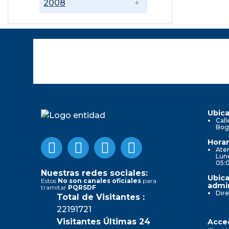
2008
Ubica
Call
Bog
Horar
Aten
Lune
05:
Nuestras redes sociales:
Ubica
Estos
No son canales oficiales
para
admin
tramitar
PQRSDF
Dire
Total de Visitantes :
22191721
Visitantes Últimas 24
Acced