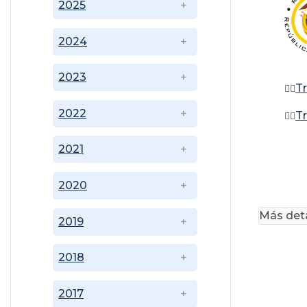
2025
2024
2023
T
👉🏽
2022
Tr
👉🏽
2021
2020
Más deta
2019
2018
2017