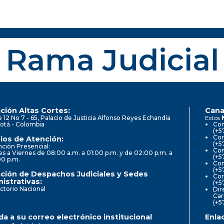
Rama Judicial
ción Altas Cortes:
Cana
e 12 No 7 - 65, Palacio de Justicia Alfonso Reyes Echandía
Estos
otá - Colombia
Con
(+5
Cor
ios de Atención:
(+5
ción Presencial:
Con
s a Viernes de 08:00 a.m. a 01:00 p.m. y de 02:00 p.m. a
(+5
00 p.m.
Com
(+5
ción de Despachos Judiciales y Sedes
Cor
istrativas:
(+5
ctorio Nacional
Dir
Car
(+5
a a su correo electrónico institucional
Enla