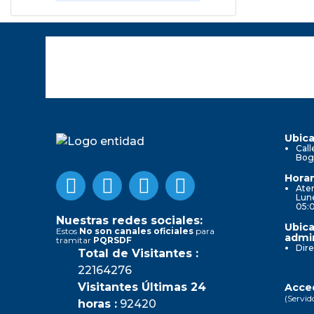
Ubica
Call
Bog
Horar
Aten
Lune
05:
Nuestras redes sociales:
Ubica
Estos
No son canales oficiales
para
admin
tramitar
PQRSDF
Dire
Total de Visitantes :
22164276
Visitantes Últimas 24
Acced
(Servid
horas :
92420