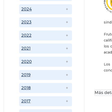
2024
2023
sind
Frut
2022
cali
los 
2021
acad
2020
Los 
cond
2019
2018
Más deta
2017