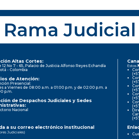
Rama Judicial
ción Altas Cortes:
Cana
e 12 No 7 - 65, Palacio de Justicia Alfonso Reyes Echandía
Estos
otá - Colombia
Con
(+5
Cor
ios de Atención:
(+5
ción Presencial:
Con
s a Viernes de 08:00 a.m. a 01:00 p.m. y de 02:00 p.m. a
(+5
00 p.m.
Com
(+5
ción de Despachos Judiciales y Sedes
Cor
istrativas:
(+5
ctorio Nacional
Dir
Car
(+5
a a su correo electrónico institucional
Enla
ores Judiciales)
Cue