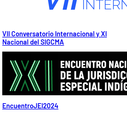
VII Conversatorio Internacional y XI
Nacional del SIGCMA
EncuentroJEI2024