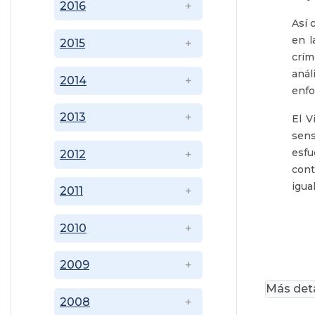
2016
Así 
en l
2015
crím
anál
2014
enfo
2013
El V
sens
esfu
2012
cont
igua
2011
2010
2009
Más deta
2008