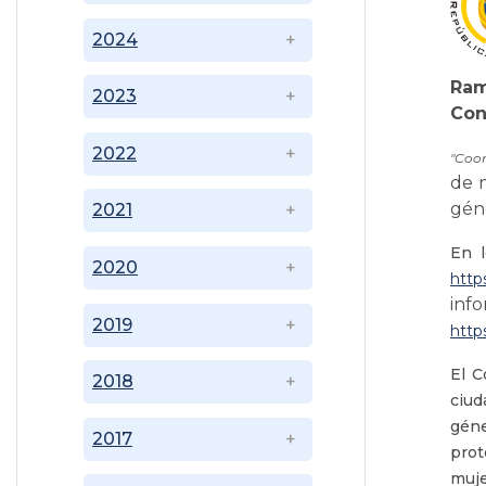
2024
Ram
2023
Con
2022
"Coor
de m
gén
2021
En l
2020
http
inf
2019
http
El C
2018
ciud
géne
2017
prot
muje