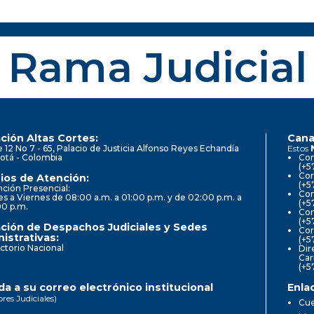
Rama Judicial
ción Altas Cortes:
Cana
e 12 No 7 - 65, Palacio de Justicia Alfonso Reyes Echandía
Estos
otá - Colombia
Con
(+5
Cor
ios de Atención:
(+5
ción Presencial:
Con
s a Viernes de 08:00 a.m. a 01:00 p.m. y de 02:00 p.m. a
(+5
00 p.m.
Com
(+5
ción de Despachos Judiciales y Sedes
Cor
istrativas:
(+5
ctorio Nacional
Dir
Car
(+5
a a su correo electrónico institucional
Enla
ores Judiciales)
Cue