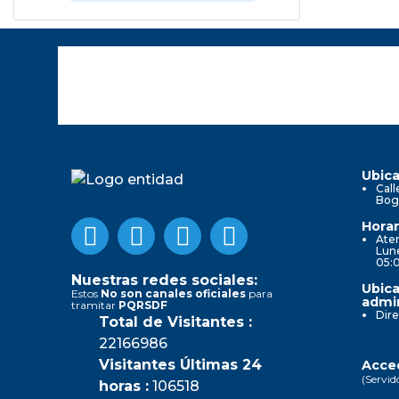
Ubica
Call
Bog
Horar
Aten
Lune
05:
Nuestras redes sociales:
Ubica
Estos
No son canales oficiales
para
admin
tramitar
PQRSDF
Dire
Total de Visitantes :
22166986
Visitantes Últimas 24
Acced
(Servid
horas :
106518