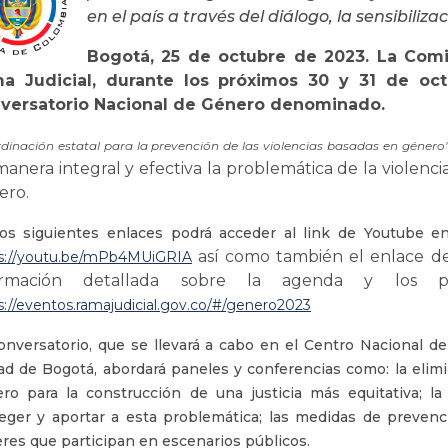
en el país a través del diálogo, la sensibiliz
Bogotá, 25 de octubre de 2023. La Comi
a Judicial, durante los próximos 30 y 31 de octu
versatorio Nacional de Género denominado.
dinación estatal para la prevención de las violencias basadas en género
anera integral y efectiva la problemática de la violenc
ero.
os siguientes enlaces podrá acceder al link de Youtube en
así como también el enlace del
s://youtu.be/mPb4MUiGRIA
ormación detallada sobre la agenda y los p
s://eventos.ramajudicial.gov.co/#/genero2023
onversatorio, que se llevará a cabo en el Centro Nacional de 
ad de Bogotá, abordará paneles y conferencias como: la elimi
ro para la construcción de una justicia más equitativa; l
eger y aportar a esta problemática; las medidas de prevenci
res que participan en escenarios públicos.