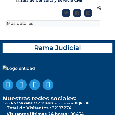
👉🏽
Sala de Consulta y Servicio Civil
Más detalles
Rama Judicial
Nuestras redes sociales:
Estos
No son canales oficiales
para tramitar
PQRSDF
Total de Visitantes :
22193274
Visitantes Últimas 24 horas :
98454