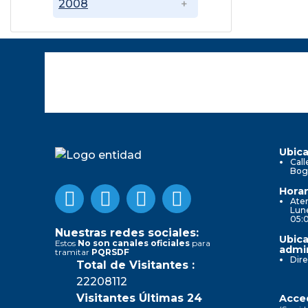
2008
Ubica
Call
Bog
Horar
Aten
Lune
05:
Nuestras redes sociales:
Ubica
Estos
No son canales oficiales
para
admin
tramitar
PQRSDF
Dire
Total de Visitantes :
22208112
Visitantes Últimas 24
Acced