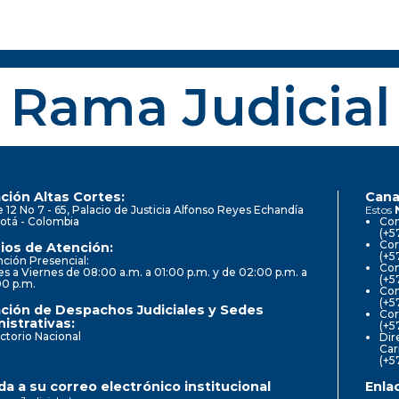
Rama Judicial
ción Altas Cortes:
Cana
e 12 No 7 - 65, Palacio de Justicia Alfonso Reyes Echandía
Estos
otá - Colombia
Con
(+5
Cor
ios de Atención:
(+5
ción Presencial:
Con
s a Viernes de 08:00 a.m. a 01:00 p.m. y de 02:00 p.m. a
(+5
00 p.m.
Com
(+5
ción de Despachos Judiciales y Sedes
Cor
istrativas:
(+5
ctorio Nacional
Dir
Car
(+5
a a su correo electrónico institucional
Enla