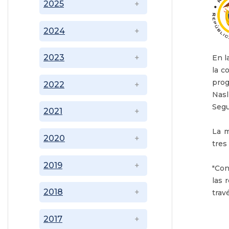
2025
2024
2023
En l
la c
prog
2022
Nasl
Segu
2021
La m
2020
tres
2019
"Con
las 
2018
trav
2017