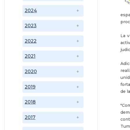
2024
espa
proc
2023
La v
2022
acti
judi
2021
Adic
real
2020
unid
fort
2019
de l
2018
"Com
dema
2017
cont
Tuma