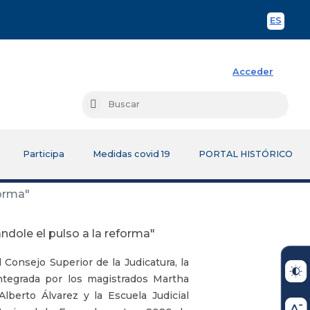
ES
Spani
Acceder
Busc
Buscar
Participa
Medidas covid 19
PORTAL HISTÓRICO
forma"
dole el pulso a la reforma"
 Consejo Superior de la Judicatura, la
tegrada por los magistrados Martha
lberto Álvarez y la Escuela Judicial