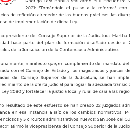
Rodrigo Lara Bonilla realizaron el ll Encuentr
2021: "Tomándole el pulso a la reforma", con
cios de reflexión alrededor de las buenas prácticas, las diver
eso de implementación de dicha Ley.
icepresidente del Consejo Superior de la Judicatura, Martha
vidad hace parte del plan de formación diseñado desde el 20
ciales de la Jurisdicción de lo Contencioso Administrativo.
ionalmente, manifestó que, en cumplimiento del mandato del Le
izado con el Consejo de Estado y los magistrados y jueces de 
ades del Consejo Superior de la Judicatura, se han impl
alecimiento de la oferta judicial para lograr la adecuada tran
a Ley 2080 y fortalecer la justicia local y rural de cara a las regi
o resultado de este esfuerzo se han creado 22 juzgados admi
nda en esa instancia a raíz de los cambios normativos; 14
enciosos y 5 circuitos administrativos nuevos: San José del G
co", afirmó la vicepresidente del Consejo Superior de la Judic