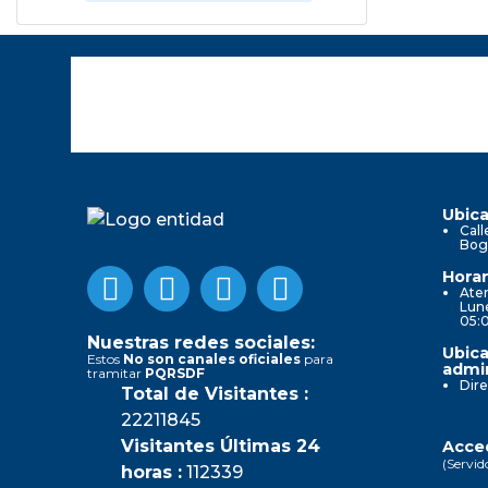
Ubica
Call
Bog
Horar
Aten
Lune
05:
Nuestras redes sociales:
Ubica
Estos
No son canales oficiales
para
admin
tramitar
PQRSDF
Dire
Total de Visitantes :
22211845
Visitantes Últimas 24
Acced
(Servid
horas :
112339