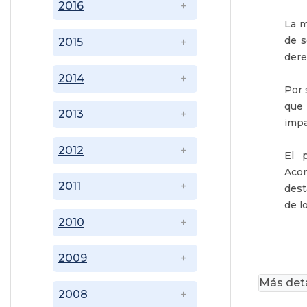
2016
La m
de s
2015
dere
2014
Por 
que 
2013
impa
2012
El 
Acom
2011
dest
de l
2010
2009
Más deta
2008