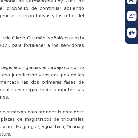
o Nacional de Formadores Ley 2080 de
 el propósito de continuar abriendo
gencias interpretativas y los retos del
 Lucía Olano Guzmán, señaló que esta
21, para fortalecer a los servidores
gislador, gracias al trabajo conjunto
esa jurisdicción y los equipos de las
ementado las dos primeras fases de
sición al nuevo régimen de competencias
ones.
nistrativos para atender la creciente
 plazas de magistrados de tribunales
uaviare, Magangué, Aguachica, Ocaña y
atura.