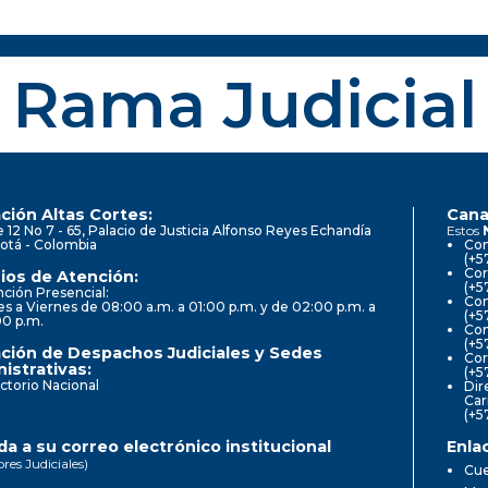
Rama Judicial
ción Altas Cortes:
Cana
e 12 No 7 - 65, Palacio de Justicia Alfonso Reyes Echandía
Estos
otá - Colombia
Con
(+5
Cor
ios de Atención:
(+5
ción Presencial:
Con
s a Viernes de 08:00 a.m. a 01:00 p.m. y de 02:00 p.m. a
(+5
00 p.m.
Com
(+5
ción de Despachos Judiciales y Sedes
Cor
istrativas:
(+5
ctorio Nacional
Dir
Car
(+5
a a su correo electrónico institucional
Enla
ores Judiciales)
Cue