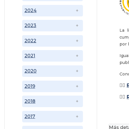
2024
2023
La l
cump
2022
por 
Igua
2021
publ
2020
Cono
👉🏼
2019
👉🏼
2018
2017
Más deta