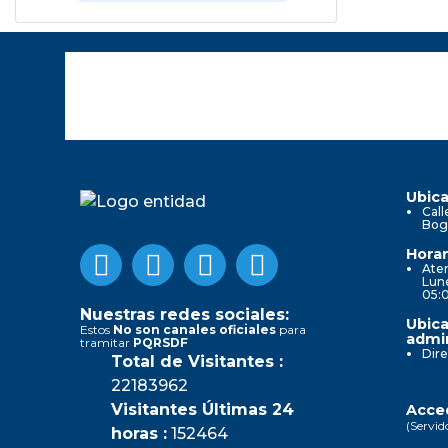
Ubica
Call
Bog
Horar
Aten
Lune
05:
Nuestras redes sociales:
Ubica
Estos
No son canales oficiales
para
admin
tramitar
PQRSDF
Dire
Total de Visitantes :
22183962
Visitantes Últimas 24
Acced
(Servid
horas :
152464