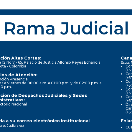
Rama Judicial
ción Altas Cortes:
Cana
e 12 No 7 - 65, Palacio de Justicia Alfonso Reyes Echandía
Estos
otá - Colombia
Con
(+5
Cor
ios de Atención:
(+5
ción Presencial:
Con
s a Viernes de 08:00 a.m. a 01:00 p.m. y de 02:00 p.m. a
(+5
00 p.m.
Com
(+5
ción de Despachos Judiciales y Sedes
Cor
istrativas:
(+5
ctorio Nacional
Dir
Car
(+5
a a su correo electrónico institucional
Enla
ores Judiciales)
Cue