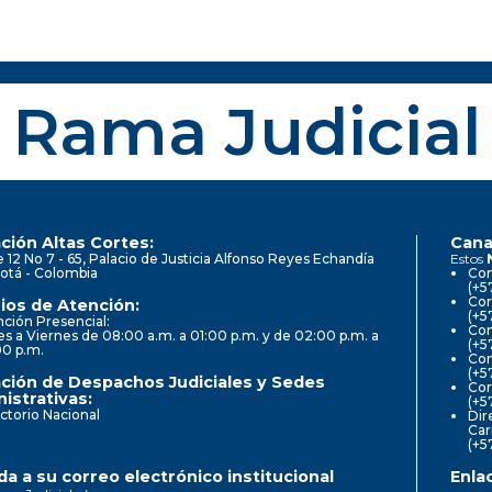
Rama Judicial
ción Altas Cortes:
Cana
e 12 No 7 - 65, Palacio de Justicia Alfonso Reyes Echandía
Estos
otá - Colombia
Con
(+5
Cor
ios de Atención:
(+5
ción Presencial:
Con
s a Viernes de 08:00 a.m. a 01:00 p.m. y de 02:00 p.m. a
(+5
00 p.m.
Com
(+5
ción de Despachos Judiciales y Sedes
Cor
istrativas:
(+5
ctorio Nacional
Dir
Car
(+5
a a su correo electrónico institucional
Enla