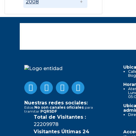
2008
Ubica
Call
Bog
Horar
Aten
Lune
05:
Nuestras redes sociales:
Ubica
Estos
No son canales oficiales
para
admin
tramitar
PQRSDF
Dire
Total de Visitantes :
22209978
Visitantes Últimas 24
Acced