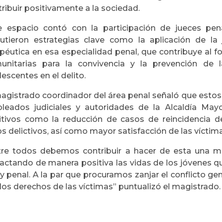
ribuir positivamente a la sociedad.
e espacio contó con la participación de jueces pen
cutieron estrategias clave como la aplicación de la ju
apéutica en esa especialidad penal, que contribuye al f
unitarias para la convivencia y la prevención de l
escentes en el delito.
magistrado coordinador del área penal señaló que estos 
leados judiciales y autoridades de la Alcaldía May
itivos como la reducción de casos de reincidencia d
s delictivos, así como mayor satisfacción de las víctima
tre todos debemos contribuir a hacer de esta una me
actando de manera positiva las vidas de los jóvenes qu
ey penal. A la par que procuramos zanjar el conflicto g
los derechos de las víctimas” puntualizó el magistrado.