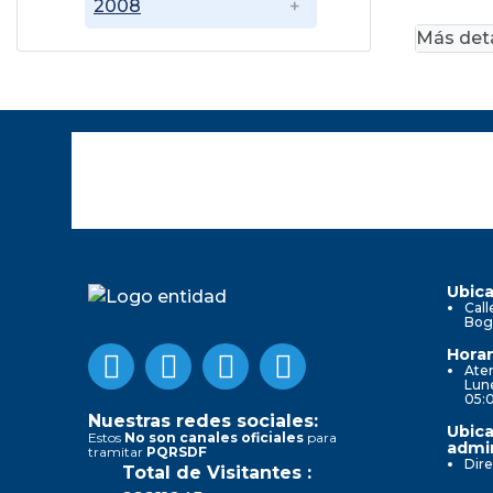
2008
Más deta
Ubica
Call
Bog
Horar
Aten
Lune
05:
Nuestras redes sociales:
Ubica
Estos
No son canales oficiales
para
admin
tramitar
PQRSDF
Dire
Total de Visitantes :