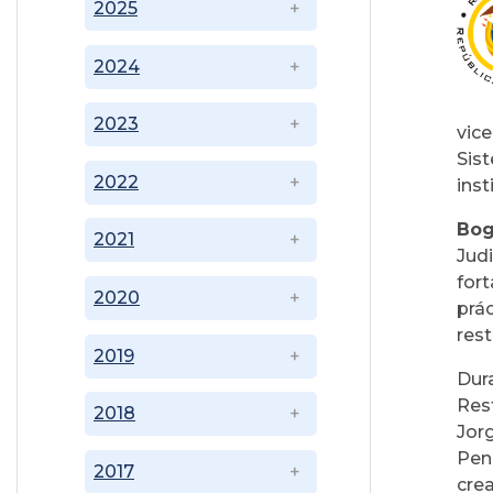
2025
2024
2023
vice
Sis
2022
inst
Bog
2021
Jud
for
2020
prá
rest
2019
Dur
Rest
2018
Jor
Pen
2017
cre