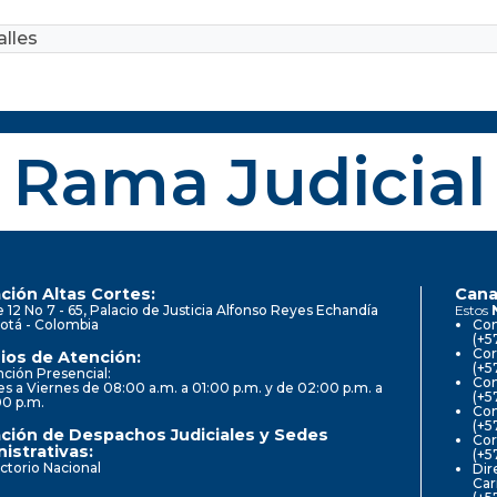
lles
Rama Judicial
ción Altas Cortes:
Cana
e 12 No 7 - 65, Palacio de Justicia Alfonso Reyes Echandía
Estos
otá - Colombia
Con
(+5
Cor
ios de Atención:
(+5
ción Presencial:
Con
s a Viernes de 08:00 a.m. a 01:00 p.m. y de 02:00 p.m. a
(+5
00 p.m.
Com
(+5
ción de Despachos Judiciales y Sedes
Cor
istrativas:
(+5
ctorio Nacional
Dir
Car