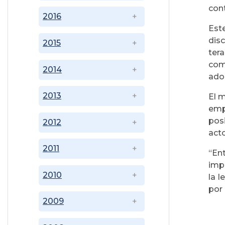
cont
2016
Est
dis
2015
ter
com
2014
adol
2013
El 
emp
pos
2012
acto
2011
“En
imp
2010
la l
por 
2009