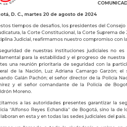
COMUNICA
otá, D. C., martes 20 de agosto de 2024
estos tiempos de desafíos, los presidentes del Consejo 
udicatura, la Corte Constitucional, la Corte Suprema de
iplina Judicial, reafirmamos nuestro compromiso con la 
seguridad de nuestras instituciones judiciales no es 
damental para la estabilidad y el progreso de nuestra 
tes una reunión prioritaria de seguridad con la partici
eral de la Nación, Luz Adriana Camargo Garzón; el 
nando Galán Pachón; el señor director de la Policía Na
írez y el señor comandante de la Policía de Bogotá
ldrón Moreno.
icitamos a las autoridades presentes garantizar la seg
ticia “Alfonso Reyes Echandía” de Bogotá, sino la de 
laboran en esta y en todas las sedes judiciales del país.