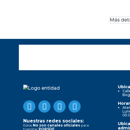
Más deta
Ubica
Call
Bog
Horar
Aten
Lune
05:
Nuestras redes sociales:
Ubica
Estos
No son canales oficiales
para
admin
tramitar
PQRSDF