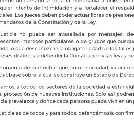
emos un llamado a toda la ciudadanía a unirse en de
lquier intento de intimidación y a fortalecer el respal
ciales. Los jueces deben poder actuar libres de presio
mandatos de la Constitución y de la Ley.
justicia no puede ser avasallada por mensajes, d
resenten intereses particulares, o de grupos que busqu
ido, o que desconozcan la obligatoriedad de los fallos j
reses distintos a defender la Constitución y las leyes de
momento de demostrar que, como sociedad, valoramo
cial, base sobre la cual se construye un Estado de Derec
itamos a todos los sectores de la sociedad a estar vig
la protección de nuestras instituciones. Solo así podre
icia prevalezca y donde cada persona pueda vivir en un 
usticia es de todos y para todos; defendámosla con fir