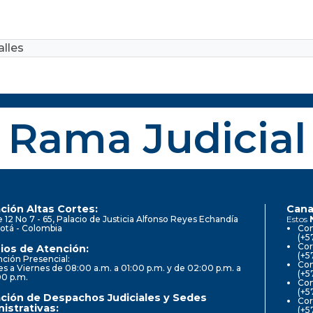
lles
Rama Judicial
ción Altas Cortes:
Cana
e 12 No 7 - 65, Palacio de Justicia Alfonso Reyes Echandía
Estos
otá - Colombia
Con
(+5
Cor
ios de Atención:
(+5
ción Presencial:
Con
s a Viernes de 08:00 a.m. a 01:00 p.m. y de 02:00 p.m. a
(+5
00 p.m.
Com
(+5
ción de Despachos Judiciales y Sedes
Cor
istrativas:
(+5