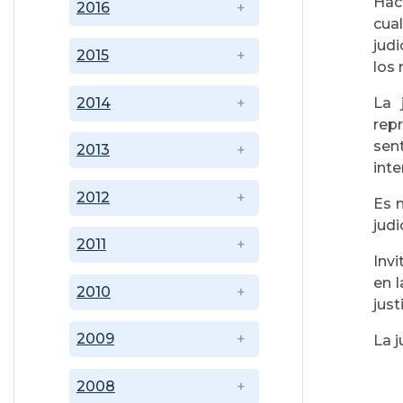
Hac
2016
cua
judi
2015
los 
2014
La 
rep
sent
2013
inte
2012
Es 
judi
2011
Inv
en 
2010
just
2009
La j
2008