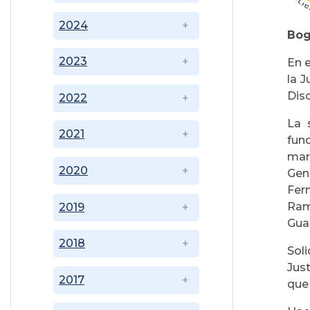
2024
Bog
2023
En 
la J
Disc
2022
La 
2021
fun
mar
2020
Gen
Fer
Ram
2019
Gua
2018
Sol
Jus
2017
que 