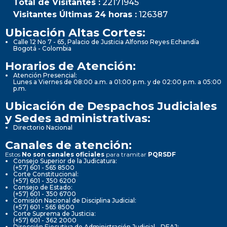
Total de Visitantes :
22171945
Visitantes Últimas 24 horas :
126387
Ubicación Altas Cortes:
Calle 12 No 7 - 65, Palacio de Justicia Alfonso Reyes Echandía
Bogotá - Colombia
Horarios de Atención:
Atención Presencial:
Lunes a Viernes de 08:00 a.m. a 01:00 p.m. y de 02:00 p.m. a 05:00
p.m.
Ubicación de Despachos Judiciales
y Sedes administrativas:
Directorio Nacional
Canales de atención:
Estos
No son canales oficiales
para tramitar
PQRSDF
Consejo Superior de la Judicatura:
(+57) 601 - 565 8500
Corte Constitucional:
(+57) 601 - 350 6200
Consejo de Estado:
(+57) 601 - 350 6700
Comisión Nacional de Disciplina Judicial:
(+57) 601 - 565 8500
Corte Suprema de Justicia:
(+57) 601 - 362 2000
Dirección Ejecutiva de Administración Judicial - DEAJ: