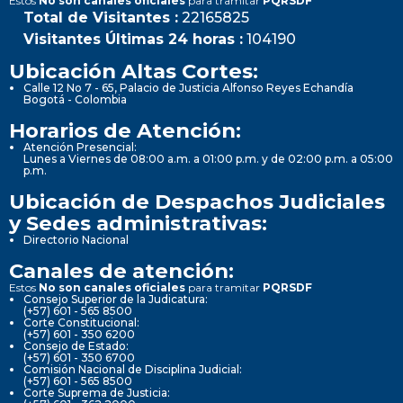
Estos
No son canales oficiales
para tramitar
PQRSDF
Total de Visitantes :
22165825
Visitantes Últimas 24 horas :
104190
Ubicación Altas Cortes:
Calle 12 No 7 - 65, Palacio de Justicia Alfonso Reyes Echandía
Bogotá - Colombia
Horarios de Atención:
Atención Presencial:
Lunes a Viernes de 08:00 a.m. a 01:00 p.m. y de 02:00 p.m. a 05:00
p.m.
Ubicación de Despachos Judiciales
y Sedes administrativas:
Directorio Nacional
Canales de atención:
Estos
No son canales oficiales
para tramitar
PQRSDF
Consejo Superior de la Judicatura:
(+57) 601 - 565 8500
Corte Constitucional:
(+57) 601 - 350 6200
Consejo de Estado:
(+57) 601 - 350 6700
Comisión Nacional de Disciplina Judicial:
(+57) 601 - 565 8500
Corte Suprema de Justicia: