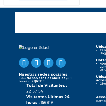
Ubica
Call
Bog
Horar
Aten
Lune
05:
Nuestras redes sociales:
Ubica
Estos
No son canales oficiales
para
admin
tramitar
PQRSDF
Dire
Total de Visitantes :
22157154
Visitantes Últimas 24
Acced
(Servid
horas :
156819