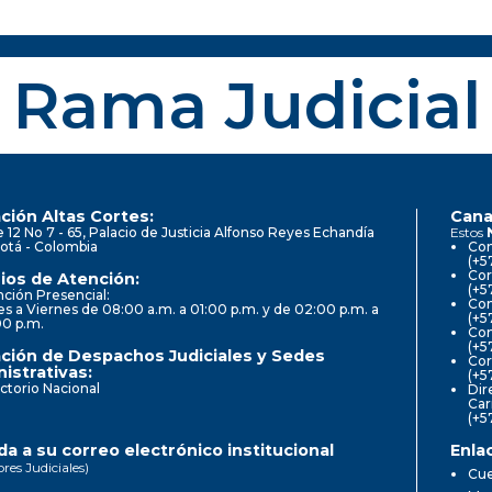
Rama Judicial
ción Altas Cortes:
Cana
e 12 No 7 - 65, Palacio de Justicia Alfonso Reyes Echandía
Estos
otá - Colombia
Con
(+5
Cor
ios de Atención:
(+5
ción Presencial:
Con
s a Viernes de 08:00 a.m. a 01:00 p.m. y de 02:00 p.m. a
(+5
00 p.m.
Com
(+5
ción de Despachos Judiciales y Sedes
Cor
istrativas:
(+5
ctorio Nacional
Dir
Car
(+5
a a su correo electrónico institucional
Enla
ores Judiciales)
Cue