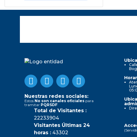
Ubica
Call
Bog
Horar
Aten
Lune
05:
Nuestras redes sociales:
Ubica
Estos
No son canales oficiales
para
admin
tramitar
PQRSDF
Dire
Total de Visitantes :
22233904
Visitantes Últimas 24
Acced
(Servid
horas :
43302