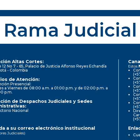
Rama Judicial
ción Altas Cortes:
Cana
e 12 No 7 - 65, Palacio de Justicia Alfonso Reyes Echandía
Estos
otá - Colombia
Con
(+5
Cor
ios de Atención:
(+5
ción Presencial:
Con
s a Viernes de 08:00 a.m. a 01:00 p.m. y de 02:00 p.m. a
(+5
00 p.m.
Com
(+5
ción de Despachos Judiciales y Sedes
Cor
istrativas:
(+5
ctorio Nacional
Dir
Car
(+5
a a su correo electrónico institucional
Enla
ores Judiciales)
Cue