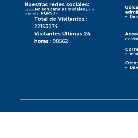
Nuestras redes sociales:
Ubica
Estos
No son canales oficiales
para
admin
tramitar
PQRSDF
Dire
Total de Visitantes :
22193274
Visitantes Últimas 24
Acced
(Servid
horas :
98562
Corre
info
Otros
Dire