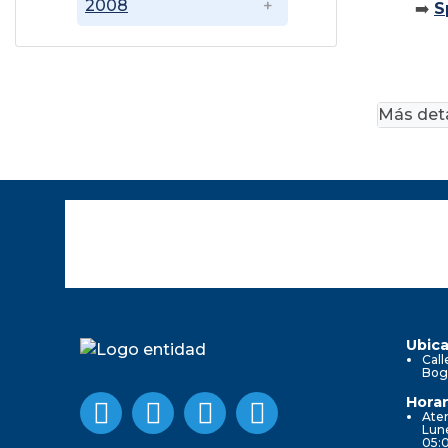
2008
➡️
S
Más deta
Ubica
Call
Bog
Horar
Aten
Lune
05: