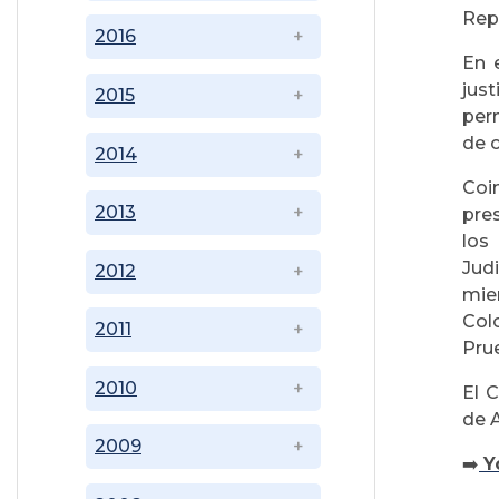
Rep
2016
En e
jus
2015
perm
de c
2014
Coin
2013
pres
los
Judi
2012
mie
Col
2011
Pru
2010
El C
de A
2009
➡️
Y