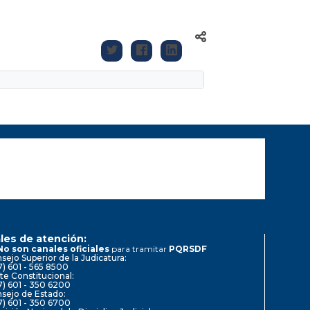
les de atención:
No son canales oficiales
para tramitar
PQRSDF
sejo Superior de la Judicatura:
7) 601 - 565 8500
te Constitucional:
7) 601 - 350 6200
sejo de Estado:
7) 601 - 350 6700