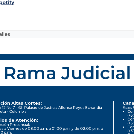
potify
lles
Rama Judicial
ción Altas Cortes:
Cana
e 12 No 7 - 65, Palacio de Justicia Alfonso Reyes Echandía
Estos
otá - Colombia
Con
(+5
Cor
ios de Atención:
(+5
ción Presencial:
Con
s a Viernes de 08:00 a.m. a 01:00 p.m. y de 02:00 p.m. a
(+5
00 p.m.