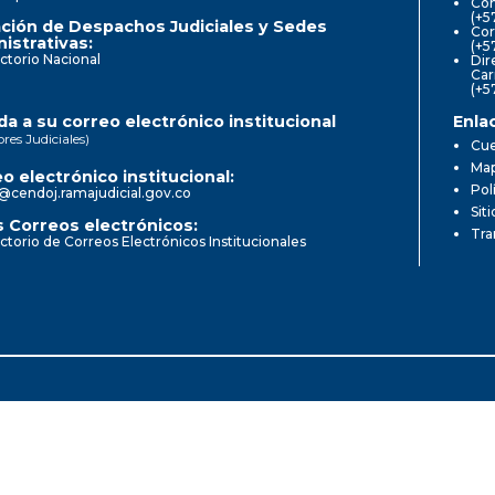
Com
(+5
ción de Despachos Judiciales y Sedes
Cor
istrativas:
(+5
ctorio Nacional
Dir
Car
(+5
a a su correo electrónico institucional
Enla
ores Judiciales)
Cue
Map
o electrónico institucional:
Pol
@cendoj.ramajudicial.gov.co
Sit
 Correos electrónicos:
Tra
ctorio de Correos Electrónicos Institucionales