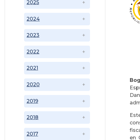
2025
2024
2023
2022
2021
Bog
2020
Esp
Dan
2019
admi
Est
2018
cons
fisc
2017
en 