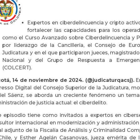
Expertos en ciberdelincuencia y cripto activ
fortalecer las capacidades para los operad
como el Curso Avanzado sobre Ciberdelincuencia y Pr
por liderazgo de la Cancillería, el Consejo de Eur
Judicatura y en el que participaron jueces, magistrado
Nacional y del Grupo de Respuesta a Emergenc
(COLCERT).
otá, 14 de noviembre de 2024. (@judicaturqacsj).
En
resso Digital del Consejo Superior de la Judicatura, mo
iel Sáenz, se aborda un creciente fenómeno un tema 
nistración de justicia actual: el ciberdelito.
e episodio tiene como invitados a expertos en ciber
ultor internacional en modernización y administración 
al adjunto de la Fiscalía de Análisis y Criminalidad Co
Chile, y Esther Agelán Casanovas, jueza emérita de 