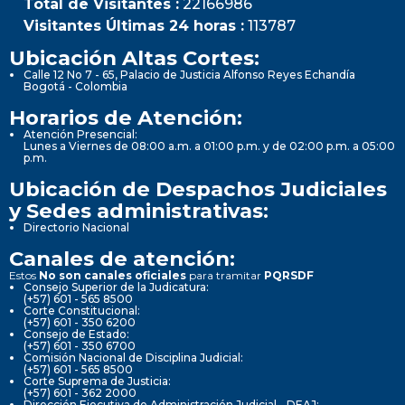
Total de Visitantes :
22166986
Visitantes Últimas 24 horas :
113787
Ubicación Altas Cortes:
Calle 12 No 7 - 65, Palacio de Justicia Alfonso Reyes Echandía
Bogotá - Colombia
Horarios de Atención:
Atención Presencial:
Lunes a Viernes de 08:00 a.m. a 01:00 p.m. y de 02:00 p.m. a 05:00
p.m.
Ubicación de Despachos Judiciales
y Sedes administrativas:
Directorio Nacional
Canales de atención:
Estos
No son canales oficiales
para tramitar
PQRSDF
Consejo Superior de la Judicatura:
(+57) 601 - 565 8500
Corte Constitucional:
(+57) 601 - 350 6200
Consejo de Estado:
(+57) 601 - 350 6700
Comisión Nacional de Disciplina Judicial:
(+57) 601 - 565 8500
Corte Suprema de Justicia:
(+57) 601 - 362 2000
Dirección Ejecutiva de Administración Judicial - DEAJ: