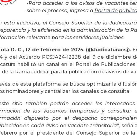
-Para acceder a los avisos de vacantes t
sobre el proceso, ingresa a
Portal de public
n esta iniciativa, el Consejo Superior de la Judicatu
sparencia y la eficiencia en la administración de la Ra
formación relevante para los servidores judiciales.
otá D. C., 12 de febrero de 2025. (@Judicaturacsj).
En
4 y del Acuerdo PCSJA24-12238 del 9 de diciembre de
icatura habilitó un canal en el Portal de Publicacione
 de la Rama Judicial para la
publicación de avisos de v
avés de esta plataforma se busca optimizar la difusión 
os nominadores y centralizar los canales de consulta.
este sitio también podrán acceder los interesados
ormación de las vacantes temporales y consultar 
ormación dispuesto por el despacho correspondien
ablecidas en cada aviso de vacante transitoria”,
señala
febrero por el presidente del Consejo Superior de la 