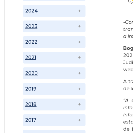
2024
-Co
2023
tran
a in
2022
Bog
202
2021
Jud
web
2020
A tr
de l
2019
“A 
2018
inf
inf
2017
est
de 