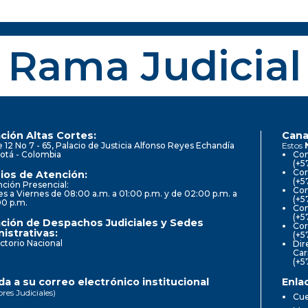
Rama Judicial
ción Altas Cortes:
Cana
e 12 No 7 - 65, Palacio de Justicia Alfonso Reyes Echandía
Estos
otá - Colombia
Con
(+5
Cor
ios de Atención:
(+5
ción Presencial:
Con
s a Viernes de 08:00 a.m. a 01:00 p.m. y de 02:00 p.m. a
(+5
00 p.m.
Com
(+5
ción de Despachos Judiciales y Sedes
Cor
istrativas:
(+5
ctorio Nacional
Dir
Car
(+5
a a su correo electrónico institucional
Enla
ores Judiciales)
Cue