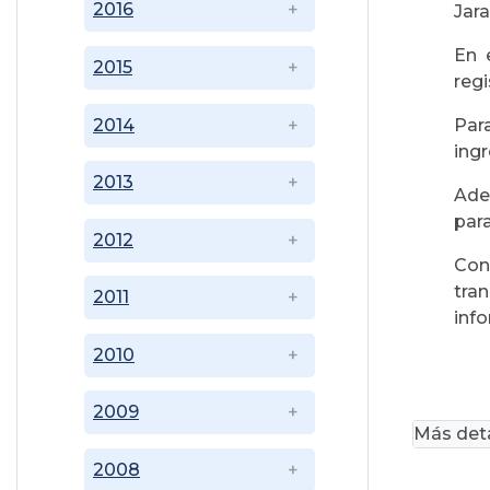
2016
Jara
En 
2015
regi
2014
Par
ing
2013
Ade
para
2012
Con
tran
2011
info
2010
2009
Más deta
2008