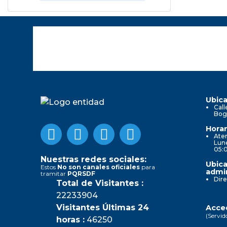
Ubica
Call
Bog
Horar
Aten
Lune
05:
Nuestras redes sociales:
Ubica
Estos
No son canales oficiales
para
admin
tramitar
PQRSDF
Dire
Total de Visitantes :
22233904
Visitantes Últimas 24
Acced
(Servid
horas :
46250