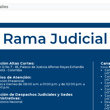
lles
Rama Judicial
ción Altas Cortes:
Cana
e 12 No 7 - 65, Palacio de Justicia Alfonso Reyes Echandía
Estos
otá - Colombia
Con
(+5
Cor
ios de Atención:
(+5
ción Presencial:
Con
s a Viernes de 08:00 a.m. a 01:00 p.m. y de 02:00 p.m. a
(+5
00 p.m.
Com
(+5
ción de Despachos Judiciales y Sedes
Cor
istrativas:
(+5
ctorio Nacional
Dir
Car
(+5