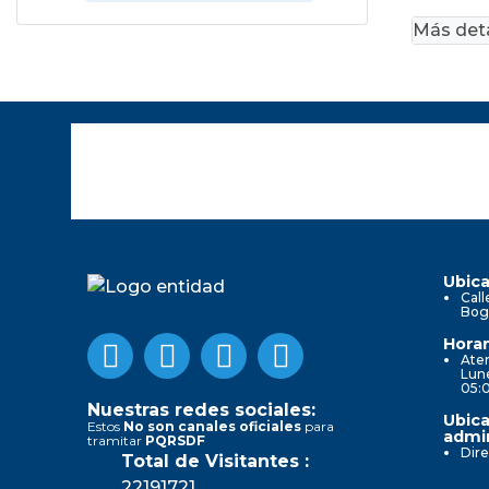
Más deta
Ubica
Call
Bog
Horar
Aten
Lune
05:
Nuestras redes sociales:
Ubica
Estos
No son canales oficiales
para
admin
tramitar
PQRSDF
Dire
Total de Visitantes :
22191721