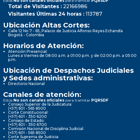
Estos
No son canales oficiales
para tramitar
PQRSDF
Total de Visitantes :
22166986
Visitantes Últimas 24 horas :
113787
Ubicación Altas Cortes:
Calle 12 No 7 - 65, Palacio de Justicia Alfonso Reyes Echandía
Bogotá - Colombia
Horarios de Atención:
Atención Presencial:
Lunes a Viernes de 08:00 a.m. a 01:00 p.m. y de 02:00 p.m. a 05:00
p.m.
Ubicación de Despachos Judiciales
y Sedes administrativas:
Directorio Nacional
Canales de atención:
Estos
No son canales oficiales
para tramitar
PQRSDF
Consejo Superior de la Judicatura:
(+57) 601 - 565 8500
Corte Constitucional:
(+57) 601 - 350 6200
Consejo de Estado:
(+57) 601 - 350 6700
Comisión Nacional de Disciplina Judicial:
(+57) 601 - 565 8500
Corte Suprema de Justicia: