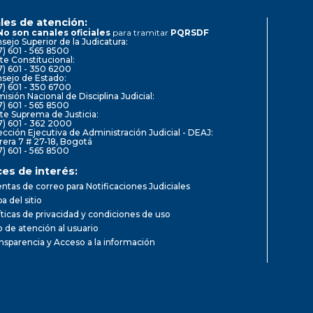
les de atención:
No son canales oficiales
para tramitar
PQRSDF
sejo Superior de la Judicatura:
7) 601 - 565 8500
te Constitucional:
7) 601 - 350 6200
sejo de Estado:
7) 601 - 350 6700
isión Nacional de Disciplina Judicial:
7) 601 - 565 8500
te Suprema de Justicia:
7) 601 - 362 2000
ección Ejecutiva de Administración Judicial - DEAJ:
rera 7 # 27-18, Bogotá
7) 601 - 565 8500
ces de interés:
ntas de correo para Notificaciones Judiciales
a del sitio
íticas de privacidad y condiciones de uso
io de atención al usuario
nsparencia y Acceso a la información