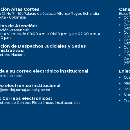
ción Altas Cortes:
Cana
e 12 No 7 - 65, Palacio de Justicia Alfonso Reyes Echandía
Estos
otá - Colombia
Con
(+5
Cor
ios de Atención:
(+5
ción Presencial:
Con
s a Viernes de 08:00 a.m. a 01:00 p.m. y de 02:00 p.m. a
(+5
00 p.m.
Com
(+5
ción de Despachos Judiciales y Sedes
Cor
istrativas:
(+5
ctorio Nacional
Dir
Car
(+5
a a su correo electrónico institucional
Enla
ores Judiciales)
Cue
Map
o electrónico institucional:
Pol
@cendoj.ramajudicial.gov.co
Sit
 Correos electrónicos:
Tra
ctorio de Correos Electrónicos Institucionales