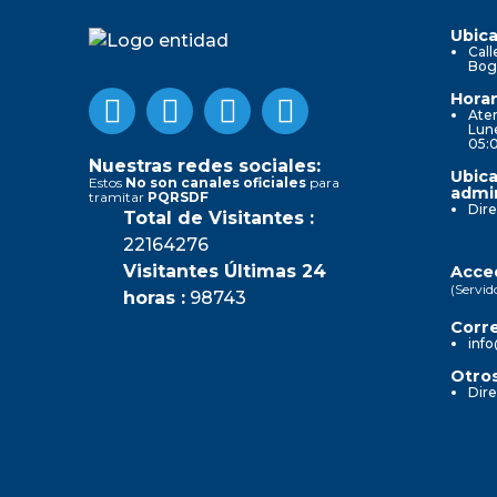
Ubica
Call
Bog
Horar
Aten
Lune
05:
Nuestras redes sociales:
Ubica
Estos
No son canales oficiales
para
admin
tramitar
PQRSDF
Dire
Total de Visitantes :
22164276
Visitantes Últimas 24
Acced
(Servid
horas :
98743
Corre
info
Otros
Dire