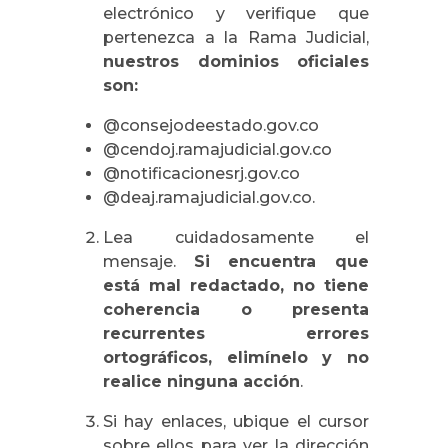
electrónico y verifique que
pertenezca a la Rama Judicial,
nuestros
dominios oficiales
son:
@consejodeestado.gov.co
@cendoj.ramajudicial.gov.co
@notificacionesrj.gov.co
@deaj.ramajudicial.gov.co.
Lea cuidadosamente el
mensaje.
Si encuentra que
está mal redactado, no tiene
coherencia o presenta
recurrentes errores
ortográficos, elimínelo y no
realice ninguna acción
.
Si hay enlaces, ubique el cursor
sobre ellos para ver la dirección